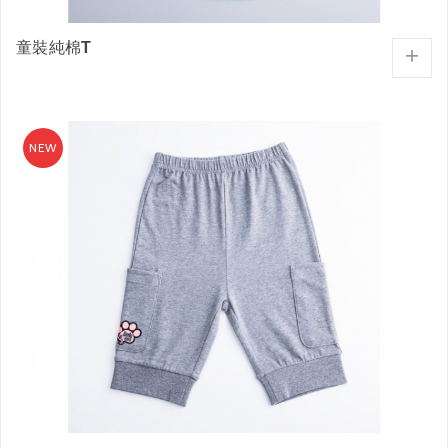
童裝純棉T
+