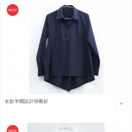
女款半開設計領襯衫
+