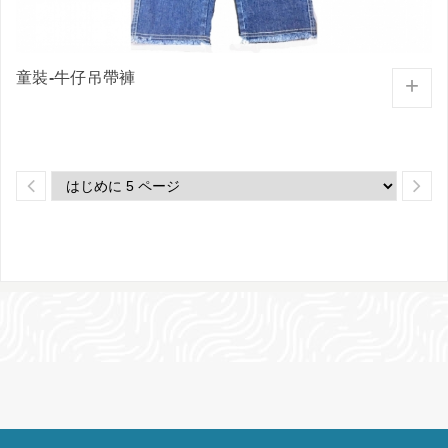
童裝-牛仔吊帶褲
+