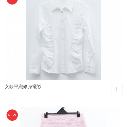
女款平織修身襯衫
+