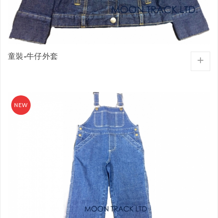
童裝-牛仔外套
+