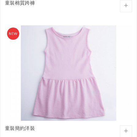
童裝棉質跨褲
+
童裝簡約洋裝
+